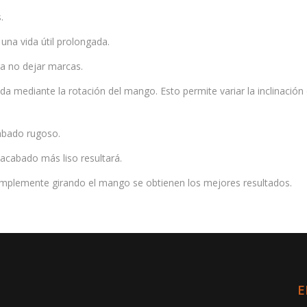
.
 una vida útil prolongada.
a no dejar marcas.
lada mediante la rotación del mango. Esto permite variar la inclinación
cabado rugoso.
 acabado más liso resultará.
implemente girando el mango se obtienen los mejores resultados.
E