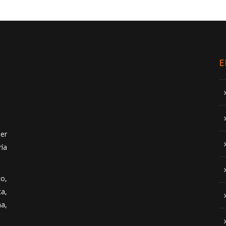
E
ler
ría
o,
ca,
ma,